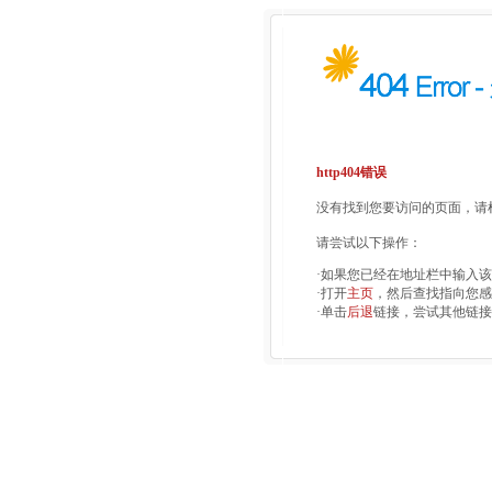
http404错误
没有找到您要访问的页面，请检
请尝试以下操作：
·如果您已经在地址栏中输入
·打开
主页
，然后查找指向您感
·单击
后退
链接，尝试其他链接