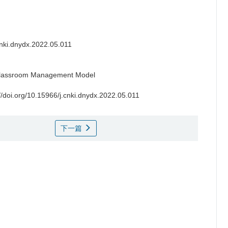
.cnki.dnydx.2022.05.011
e Classroom Management Model
://doi.org/10.15966/j.cnki.dnydx.2022.05.011
下一篇