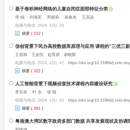
基于卷积神经网络的儿童自闭症面部特征分类
周 锐 刘海军 邢丽莉 崔春杰 王高远
电脑与电信. 2024, 1(5): 38.
摘要
(
222
)
信创背景下民办高校数据库原理与应用 课程的“三优三新
王煜林 王金恒 赵育祺 谢晓辉
电脑与电信. 2024, 1(5): 42.
https://doi.org/10.15966/j.cnki.d
摘要
(
322
)
人工智能背景下视频侦查技术课程内容建设研究
李宗辰 叶 东 张 颐
电脑与电信. 2024, 1(5): 43.
https://doi.org/10.15966/j.cnki.d
摘要
(
381
)
粤港澳大湾区数字政府多部门数据 共享发展现状及协调
郭绪坤