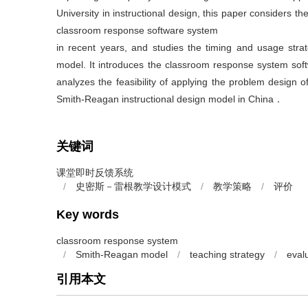
University in instructional design, this paper considers
classroom response software system
in recent years, and studies the timing and usage st
model. It introduces the classroom response system so
analyzes the feasibility of applying the problem design 
Smith-Reagan instructional design model in China．
关键词
课堂即时反馈系统
/
史密斯－雷根教学设计模式
/
教学策略
/
评价
Key words
classroom response system
/
Smith-Reagan model
/
teaching strategy
/
eval
引用本文