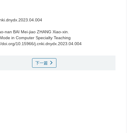
.cnki.dnydx.2023.04.004
ao-nan BAI Mei-jiao ZHANG Xiao-xin.
g Mode in Computer Specialty Teaching
://doi.org/10.15966/j.cnki.dnydx.2023.04.004
下一篇